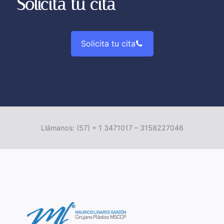
Solicita tu cita
Solicita tu cita
Llámanos: (57) + 1 3471017 – 3158227046