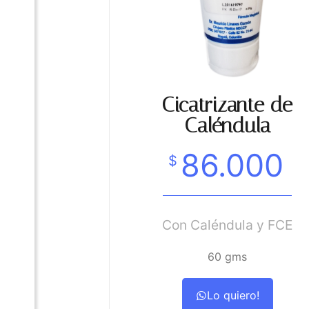
Cicatrizante de
Caléndula
86.000
$
Con Caléndula y FCE
60 gms
Lo quiero!