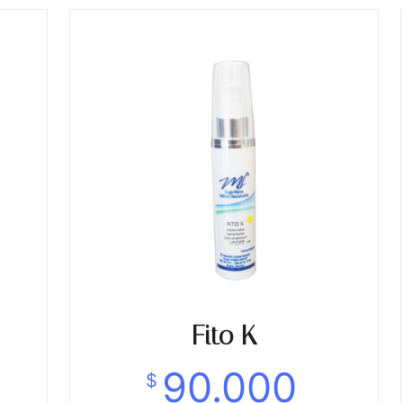
Fito K
90.000
$