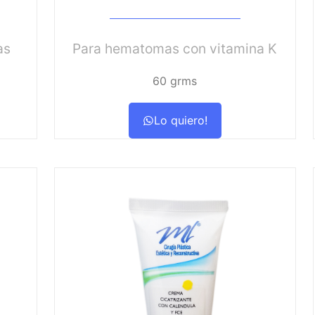
as
Para hematomas con vitamina K
60 grms
Lo quiero!