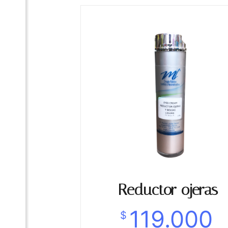
Reductor ojeras
119.000
$