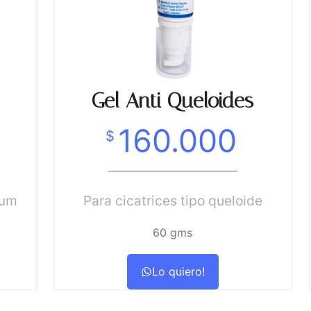
Gel Anti Queloides
160.000
$
rum
Para cicatrices tipo queloide
60 gms
Lo quiero!