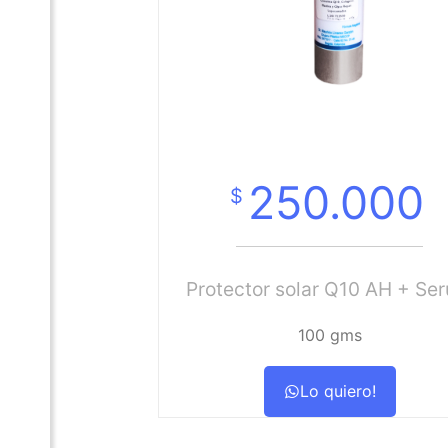
Serum Anti Age
250.000
$
Protector solar Q10 AH + Se
100 gms
Lo quiero!